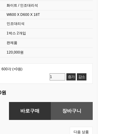
화이트 / 인조대리석
W600 X D600 X 18T
인조대리석
1박스 2개입
완제품
120,000원
600각
(+0원)
증가
감소
00원
다음 상품